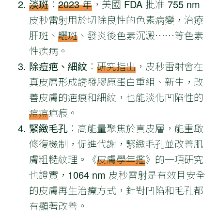
淡斑
：
2023 年
，美國 FDA 批准 755 nm
皮秒雷射用於切除良性的色素病變，治療
肝斑、
曬斑
、發炎後色素沉澱⋯⋯等色素
性疾病。
除痘疤、細紋
：
研究指出
，皮秒雷射會在
真皮層形成誘發膠原蛋白重組、新生，改
善皮膚的疤痕和細紋，也能淡化凹陷性的
痘痘
疤痕。
緊緻毛孔
：高能量聚焦於真皮層，能重啟
修復機制，促進代謝，緊緻毛孔並改善肌
膚粗糙紋理。《
皮膚學年鑑
》的一項研究
也證實，1064 nm 皮秒雷射是有效且安全
的皮膚再生治療方式，針對凹陷和毛孔都
有顯著改善。