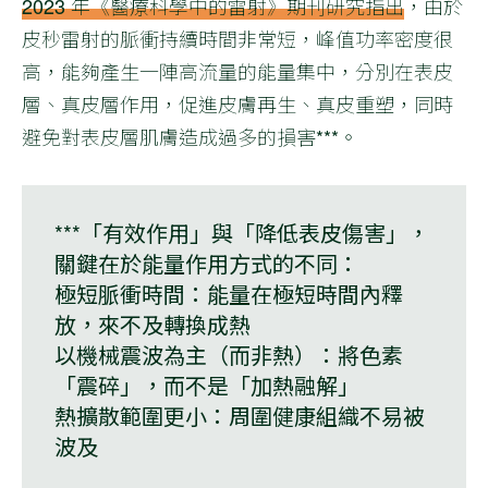
2023 年《醫療科學中的雷射》期刊研究指出
，由於
皮秒雷射的脈衝持續時間非常短，峰值功率密度很
高，能夠產生一陣高流量的能量集中，分別在表皮
層、真皮層作用，促進皮膚再生、真皮重塑，同時
避免對表皮層肌膚造成過多的損害***。
***「有效作用」與「降低表皮傷害」，
關鍵在於能量作用方式的不同：
極短脈衝時間
：能量在極短時間內釋
放，來不及轉換成熱
以機械震波為主（而非熱）
：將色素
「震碎」，而不是「加熱融解」
熱擴散範圍更小
：周圍健康組織不易被
波及