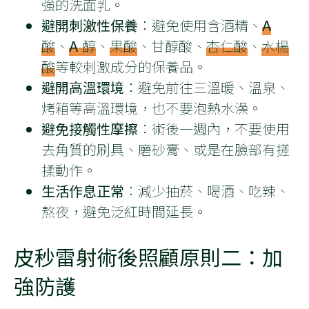
強的洗面乳。
避開刺激性保養
：避免使用含酒精、
A
酸
、
A 醇
、
果酸
、甘醇酸、
杏仁酸
、
水楊
酸
等較刺激成分的保養品。
避開高溫環境
：避免前往三溫暖、溫泉、
烤箱等高溫環境，也不要泡熱水澡。
避免接觸性摩擦
：術後一週內，不要使用
去角質的刷具、磨砂膏、或是在臉部有搓
揉動作。
生活作息正常
：減少抽菸、喝酒、吃辣、
熬夜，避免泛紅時間延長。
皮秒雷射術後照顧原則二：加
強防護