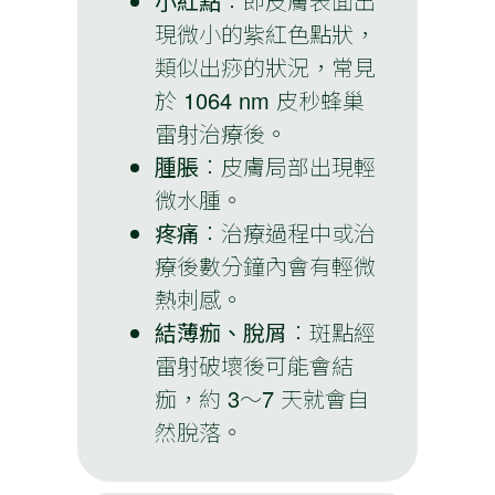
小紅點
：即皮膚表面出
現微小的紫紅色點狀，
類似出痧的狀況，常見
於 1064 nm 皮秒蜂巢
雷射治療後。
腫脹
：皮膚局部出現輕
微水腫。
疼痛
：治療過程中或治
療後數分鐘內會有輕微
熱刺感。
結薄痂、脫屑
：斑點經
雷射破壞後可能會結
痂，約 3～7 天就會自
然脫落。