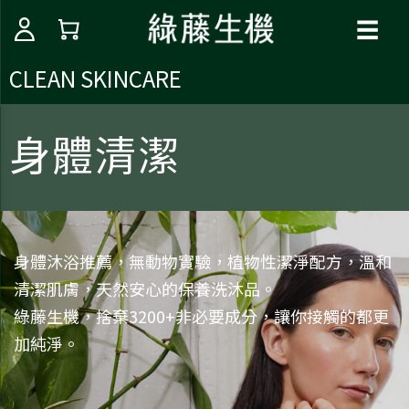
☰
CLEAN SKINCARE
身體清潔
身體沐浴推薦，無動物實驗，植物性潔淨配方，溫和
清潔肌膚，天然安心的保養洗沐品。
綠藤生機，捨棄3200+非必要成分，讓你接觸的都更
加純淨。