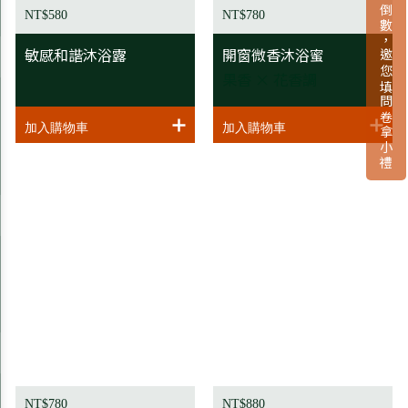
新品上市倒數，邀您填問卷拿小禮
NT$580
NT$780
敏感和諧沐浴露
開窗微香沐浴蜜
果香 × 花香調
NT$780
NT$880