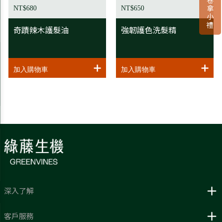
NT$680
NT$650
奇蹟辣木護髮油
強韌護色洗髮精
深入了解
客戶服務