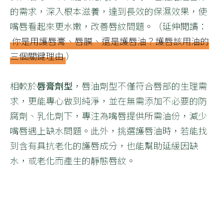
的需求，深入根本滋養，達到長效的保濕效果，使
嘴唇看起來更水嫩，改善唇紋問題。（延伸閱讀：
你是用護唇膏、唇膜、還是護唇油？護唇該用油的
三個關鍵理由
）
相較於
唇膏劑型
，唇油劑型不僅符合唇部的生理需
求，更能專心做到純淨，並在無需添加不必要的防
腐劑、乳化劑下，專注為嘴唇提供所需油份，減少
嘴唇遇上缺水問題。此外，挑選護唇油時，若能找
到含有具抗老化的護唇成分，也能幫助延緩因缺
水，或老化而產生的靜態唇紋。