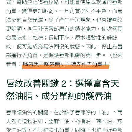
式，幫助淡化嘴唇紋路，可能會使原本就薄的唇部
角質，變得更加脆弱。一旦角質排列不平整，而無
法反射自然光澤，除了產生暗沉現象，也會讓唇紋
更明顯，甚至降低唇部原有的鎖水能力，使嘴唇更
容易缺水、乾燥；長期下來，原本短暫性的靜態
紋，便可能成為無法回復的狀態。因此，停止為唇
部進行去角質，是保護唇部肌膚的第一步。（也來
看看：
嘴唇黑、嘴唇暗沉？請先別去角質！
）
唇紋改善關鍵 2：選擇富含天
然油脂、成分單純的護唇油
唇部護角質的關鍵，在於給予唇部好的「油」。而
天然的植物油如：亞麻仁油、橄欖油、辣木油、燕
麥仁油等，不只能軟化角質，同時，也能貼近唇部