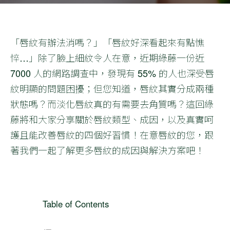
「唇紋有辦法消嗎？」「唇紋好深看起來有點憔
悴…」除了臉上細紋令人在意，近期綠藤一份近
7000 人的網路調查中，發現有 55% 的人也深受唇
紋明顯的問題困擾；但您知道，唇紋其實分成兩種
狀態嗎？而淡化唇紋真的有需要去角質嗎？這回綠
藤將和大家分享關於唇紋類型、成因，以及真實呵
護且能改善唇紋的四個好習慣！在意唇紋的您，跟
著我們一起了解更多唇紋的成因與解決方案吧！
Table of Contents