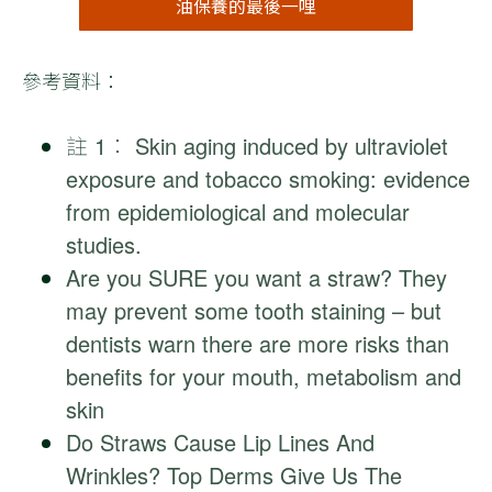
油保養的最後一哩
參考資料：
註 1： Skin aging induced by ultraviolet
exposure and tobacco smoking: evidence
from epidemiological and molecular
studies.
Are you SURE you want a straw? They
may prevent some tooth staining – but
dentists warn there are more risks than
benefits for your mouth, metabolism and
skin
Do Straws Cause Lip Lines And
Wrinkles? Top Derms Give Us The