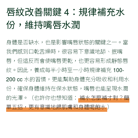
唇紋改善關鍵 4：規律補充水
份，維持嘴唇水潤
身體是否缺水，也是影響嘴唇狀態的關鍵之一。當
我們感到口乾舌燥時，很容易下意識地舔、抿嘴
唇，但這反而會使嘴唇更乾，也更容易形成靜態唇
紋。因此，養成每半小時至一小時規律補充 100-
200 cc 水的習慣，更能幫助身體充分吸收和利用水
份，確保身體維持在保水狀態，嘴唇也能呈現水潤
的光澤。（也許你也想知道：
補水怎麼補才對？簡
單五招，更有意識地餵肌膚和身體喝飽水
）