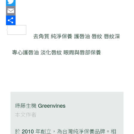
Line
Twitter
Email
分
去角質
純淨保養
護唇油
唇紋
唇紋深
享
專心護唇油
淡化唇紋
眼周與唇部保養
綠藤生機 Greenvines
本文作者
於 2010 年創立，為台灣純淨保養品牌。相