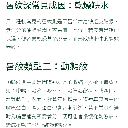
唇紋深常見成因：乾燥缺水
另一種較常見的唇紋則是因唇部本身缺乏皮脂腺，
無法分泌油脂滋潤，容易流失水分。若沒有足夠的
保濕，便容易乾燥甚至脫皮，而形成缺水性的靜態
唇紋。
唇紋類型二：動態紋
動態紋則主要是因嘴唇肌肉的收縮、拉扯而造成，
如：嘟嘴、吸吮、咬唇、用吸管喝飲料，或嗽口吐
水等動作；然而，隨著年紀增長，嘴唇真皮層中的
膠原蛋白、彈力蛋白也會逐漸消逝，若平常沒有適
時為嘴唇補充所需養分，便可能會慢慢從動態紋，
變成不動作也出現的靜態紋。