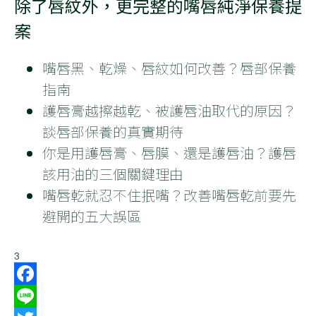
除了唇紋外，更完整的嘴唇純淨保養提
案
嘴唇黑、乾燥、唇紋如何改善？唇部保養
指南
護唇膏越擦越乾、被護唇油取代的原因？
談唇部保養的真實期待
你是用護唇膏、唇膜、還是護唇油？護唇
該用油的三個關鍵理由
嘴唇乾就忍不住抿嘴？改善嘴唇乾前要先
避開的五大誤區
3
Facebook