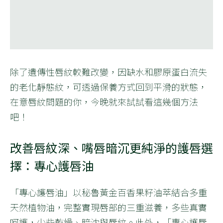
除了遺傳性唇紋較難改變，因缺水和膠原蛋白流失
的老化靜態紋，可透過保養方式回到平滑的狀態，
在意唇紋問題的你，今晚就來試試看這幾個方法
吧！
改善唇紋深、嘴唇暗沉更純淨的護唇選
擇：專心護唇油
「專心護唇油」以秘魯黃金百香果籽油萃結合多重
天然植物油，完整實現唇部的三重滋養，多些真實
呵護，少些乾燥、暗沈與唇紋。此外，「專心護唇