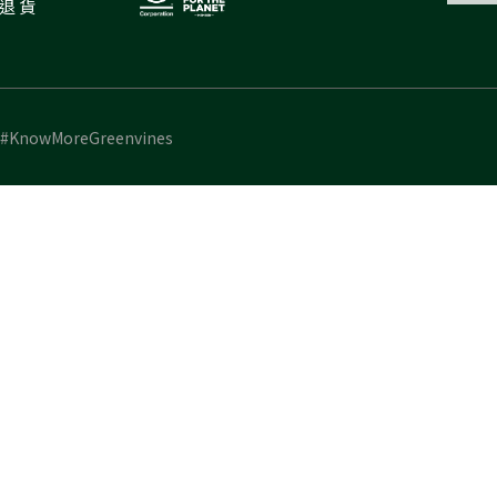
件退貨
#KnowMoreGreenvines