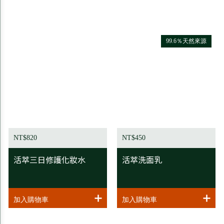
99.6％天然來源
NT$820
NT$450
活萃三日修護化妝水
活萃洗面乳