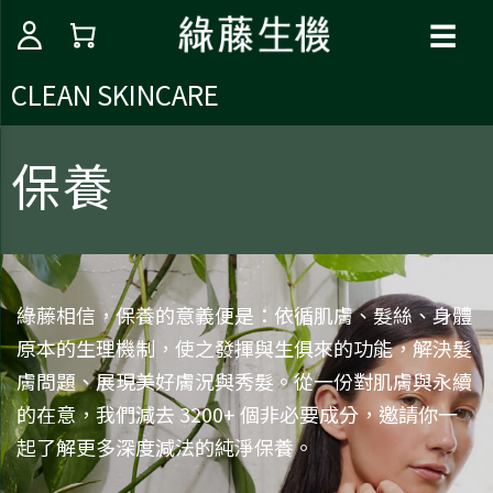
☰
CLEAN SKINCARE
保養
綠藤相信，保養的意義便是：依循肌膚、髮絲、身體
原本的生理機制，使之發揮與生俱來的功能，解決髮
膚問題、展現美好膚況與秀髮。從一份對肌膚與永續
的在意，我們減去 3200+ 個非必要成分，邀請你一
起了解更多深度減法的純淨保養。