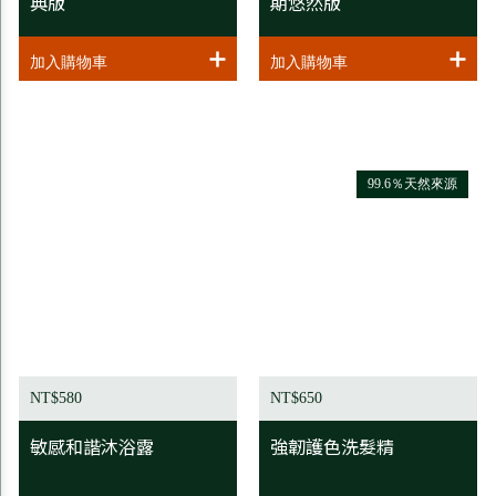
典版
期悠然版
99.6％天然來源
NT$580
NT$650
敏感和諧沐浴露
強韌護色洗髮精