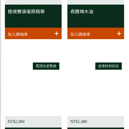
極境雙藻復原精華
奇蹟辣木油
實證抗老緊緻
改善粉刺痘痘
NT$2,080
NT$1,480