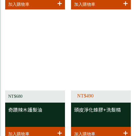
NT$490
NT$680
奇蹟辣木護髮油
頭皮淨化蜂膠+洗髮精