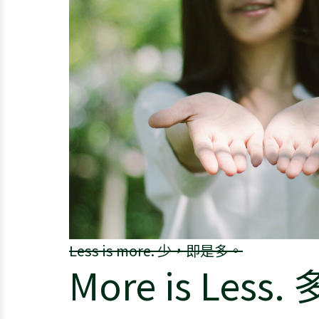
Less is more. 少，即是多。
More is Les