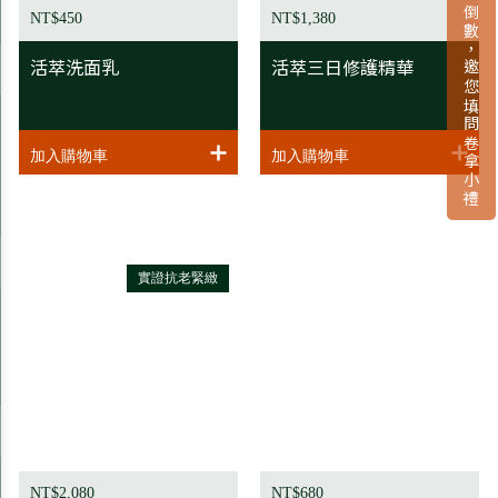
新品上市倒數，邀您填問卷拿小禮
NT$450
NT$1,380
活萃洗面乳
活萃三日修護精華
實證抗老緊緻
NT$2,080
NT$680