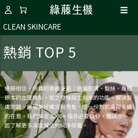
☰
CLEAN SKINCARE
熱銷 TOP 5
綠藤相信，保養的意義便是：依循肌膚、髮絲、身體
原本的生理機制，使之發揮與生俱來的功能，解決髮
膚問題、展現美好膚況與秀髮。從一份對肌膚與永續
的在意，我們減去 3200+ 個非必要成分，邀請你一
起了解更多深度減法的純淨保養。