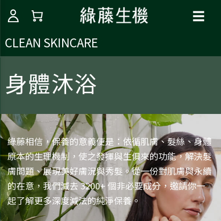
☰
CLEAN SKINCARE
身體沐浴
綠藤相信，保養的意義便是：依循肌膚、髮絲、身體
原本的生理機制，使之發揮與生俱來的功能，解決髮
膚問題、展現美好膚況與秀髮。從一份對肌膚與永續
的在意，我們減去 3200+ 個非必要成分，邀請你一
起了解更多深度減法的純淨保養。