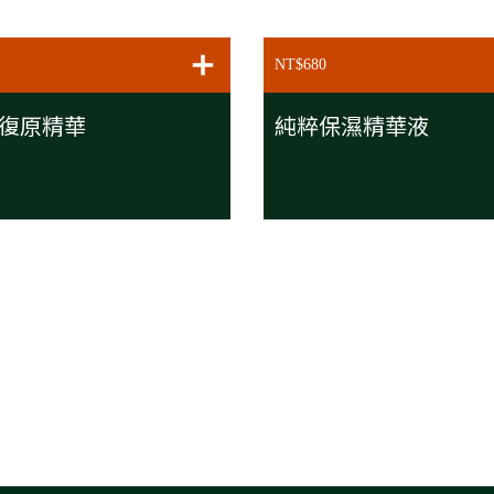
車
加入購物車
NT$680
復原精華
純粹保濕精華液