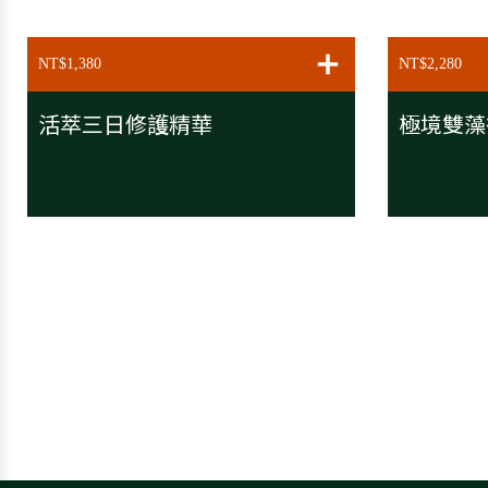
加入購物
NT$1,380
NT$2,280
活萃三日修護精華
極境雙藻