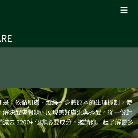
☰
ARE
便是：依循肌膚、髮絲、身體原本的生理機制，使
，解決髮膚問題、展現美好膚況與秀髮。從一份對
減去 3200+ 個非必要成分，邀請你一起了解更多