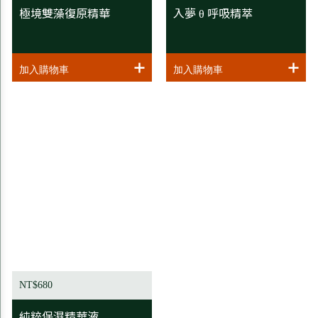
極境雙藻復原精華
入夢 θ 呼吸精萃
NT$680
純粹保濕精華液