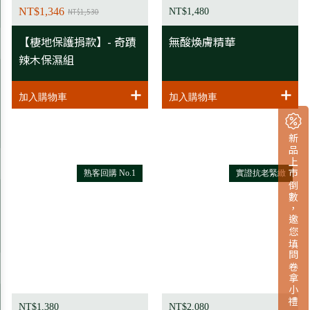
NT$1,346
NT$1,530
NT$1,480
【棲地保護捐款】- 奇蹟
無酸煥膚精華
辣木保濕組
新品上市倒數，邀您填問卷拿小禮
熟客回購 No.1
實證抗老緊緻
NT$1,380
NT$2,080