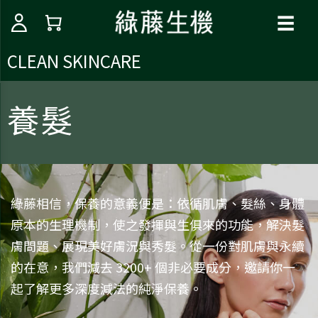
☰
CLEAN SKINCARE
養髮
綠藤相信，保養的意義便是：依循肌膚、髮絲、身體
原本的生理機制，使之發揮與生俱來的功能，解決髮
膚問題、展現美好膚況與秀髮。從一份對肌膚與永續
的在意，我們減去 3200+ 個非必要成分，邀請你一
起了解更多深度減法的純淨保養。