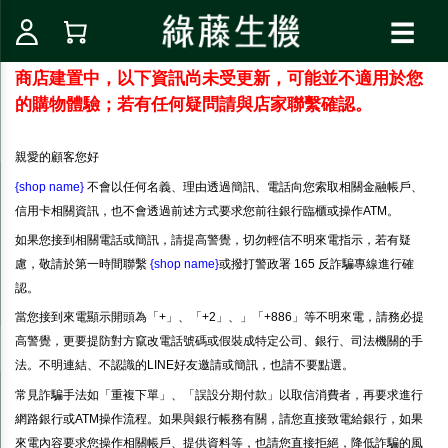
☰
商店建置中，以下資訊尚未受更新，可能並不適用於您
的購物體驗；若有任何疑問請與店家聯繫確認。
親愛的顧客您好
{shop name}
不會以任何名義、理由透過簡訊、電話向您索取相關金融帳戶、
信用卡相關資訊，也不會透過前述方式要求您前往銀行臨櫃或操作ATM。
如果您接到相關電話或簡訊，請提高警覺，切勿輕信不明來電指示，若有疑
慮，敬請於第一時間聯繫
{shop name}
或撥打警政署 165 反詐騙專線進行確
認。
當您接到來電顯示開頭為「+」、「+2」、」「+886」等不明來電，請務必提
高警覺，更要提防對方竄改電話號碼或假裝成特定公司、銀行、司法機關的手
法。不明連結、不認識的LINE好友邀請或簡訊，也請不要點選。
常見詐騙手法如「重複下單」、「誤設分期付款」以取信消費者，再要求進行
網路銀行或ATM操作流程。如果與銀行帳務有關，請您直接致電給銀行，如果
來電內容要求您操作相關帳戶、提供資料等，也請您直接拒絕，降低詐騙的風