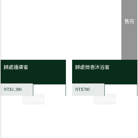
售完
歸處護膚蜜
歸處微香沐浴蜜
NT$1,380
NT$780