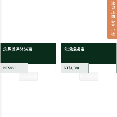
新品上市倒數，邀您填問卷拿小禮
念想微香沐浴蜜
念想護膚蜜
NT$880
NT$1,580