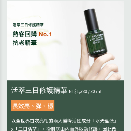
活萃三日修護精華
NT$1,380 / 30 ml
長效亮、彈、穩
以全世界首次亮相的兩大巔峰活性成分「水光藍藻」
x「三日活萃」，從肌底由內而外啟動修護，因此改