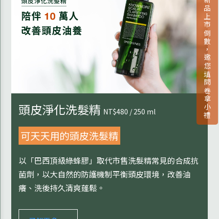
新品上市倒數，邀您填問卷拿小禮
頭皮淨化洗髮精
NT$480 / 250 ml
可天天用的頭皮洗髮精
以「巴西頂級綠蜂膠」取代市售洗髮精常見的合成抗
菌劑，以大自然的防護機制平衡頭皮環境，改善油
癢、洗後持久清爽蓬鬆。