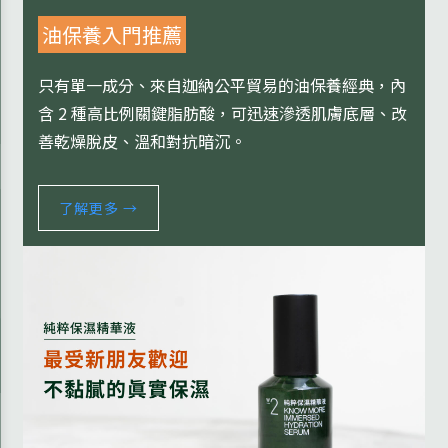
油保養入門推薦
只有單一成分、來自迦納公平貿易的油保養經典，內
含 2 種高比例關鍵脂肪酸，可迅速滲透肌膚底層、改
善乾燥脫皮、溫和對抗暗沉。
了解更多 →