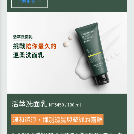
了解更多 →
活萃洗面乳
NT$450 / 100 ml
溫和潔淨，揮別滑膩與緊繃的兩難