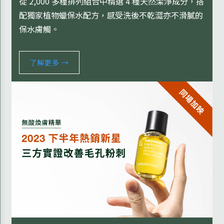
從 2,000 多種排列組合中精選 4 種天然潔淨成分，搭
配獨家植物蠟保水配方，感受洗後不乾澀亦不滑膩的
保水膚觸。
了解更多 →