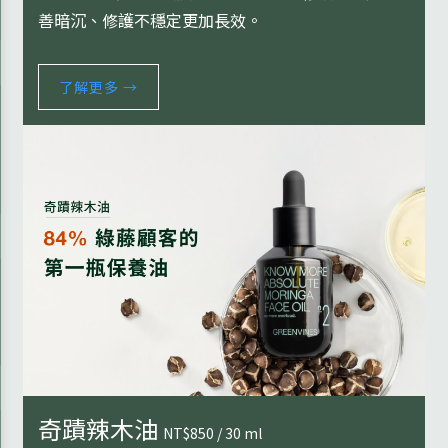
善暗沉、修護不穩定更加長效。
了解更多 →
奇蹟辣木油
NT$850 / 30 ml