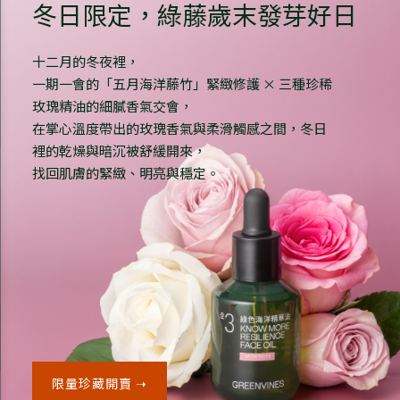
冬日限定，綠藤歲末發芽好日
十二月的冬夜裡，
一期一會的「五月海洋藤竹」緊緻修護 × 三種珍稀
玫瑰精油的細膩香氣交會，
在掌心溫度帶出的玫瑰香氣與柔滑觸感之間，冬日
裡的乾燥與暗沉被舒緩開來，
找回肌膚的緊緻、明亮與穩定。
限量珍藏開賣 ➝