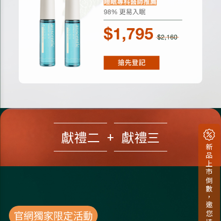
獻禮二
獻禮三
+
新品上市倒數，邀您填問卷拿小禮
官網獨家限定活動