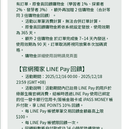
有訂單，原會員回饋購物金（學習者 1%、探索者
2%、發芽者 3%），額外再加贈 2 倍購物金（合計等
同 3 倍購物金回饋）。
• 活動以單筆消費計算，無法合併訂單計算。
• 原會員回饋購物金將依系統設定發放，使用效期
為 365 天。
• 額外 2 倍購物金 於訂單完成後 7–14 天內發送，
使用效期為 90 天，訂單取消將視同放棄本次加碼資
格。
• 購物金
詳細使用說明請見頁面
【官網獨家 LINE Pay 回饋】
• 活動期間：2025/12/16 00:00 - 2025/12/18
23:59 (GMT+08)
• 活動說明：活動期間內已註冊 LINE Pay 的用戶於
綠藤生機官網消費，結帳時透過LINE Pay 使用已綁定
的任一發卡銀行信用卡/簽帳金融卡或 iPASS MONEY 帳
戶付款，享 LINE POINTS 10％ 回饋。
• 每 LINE Pay 帳號單筆交易回饋金額最高上限
$100。
• 每 LINE Pay 帳號限回饋一次。
• 回饋點數將自付款成功 24 小時起陸續發放。