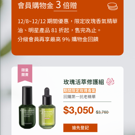
3
會員購物金
倍贈
12/8~12/12 期間優惠，限定玫瑰香氣精華
油、明星產品 81 折起，售完為止。
分級會員再享最高 9% 購物金回饋