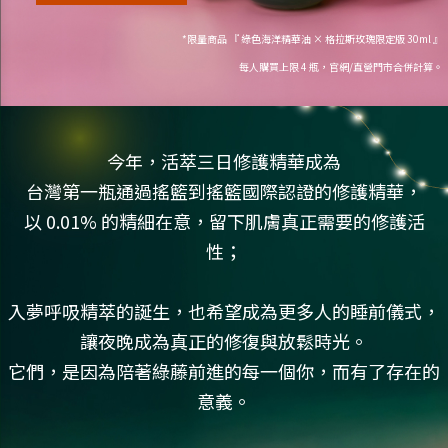
*限量商品 『 綠色海洋精華油 × 格拉斯玫瑰限定版 30ml 』
每人購買上限 4 瓶，官網/直營門市合併計算。
今年，活萃三日修護精華成為
台灣第一瓶通過搖籃到搖籃國際認證的修護精華，
以 0.01% 的精細在意，留下肌膚真正需要的修護活
性；
入夢呼吸精萃的誕生，也希望成為更多人的睡前儀式，
讓夜晚成為真正的修復與放鬆時光。
它們，是因為陪著綠藤前進的每一個你，而有了存在的
意義。