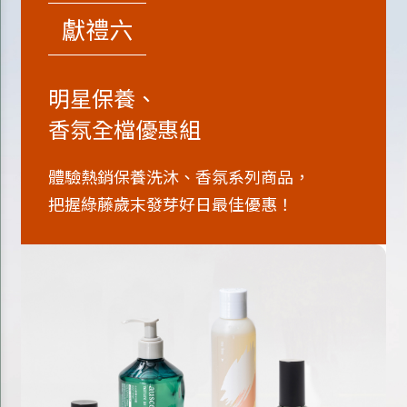
獻禮六
明星保養、
香氛全檔優惠組
體驗熱銷保養洗沐、香氛系列商品，
把握綠藤歲末發芽好日最佳優惠！