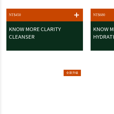
ADD TO C
NT$450
NT$680
KNOW MORE CLARITY
KNOW M
CLEANSER
HYDRAT
全新升級