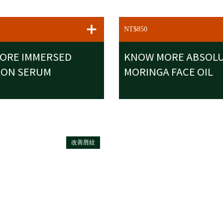
ART
ADD TO CART
NT$850
ORE IMMERSED
KNOW MORE ABSOL
ION SERUM
MORINGA FACE OIL
改善唇紋