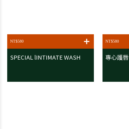
ADD TO C
NT$580
NT$580
SPECIAL lINTIMATE WASH
專心護唇