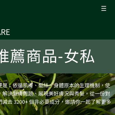
☰
ARE
 推薦商品-女私
便是：依循肌膚、髮絲、身體原本的生理機制，使
，解決髮膚問題、展現美好膚況與秀髮。從一份對
減去 3200+ 個非必要成分，邀請你一起了解更多