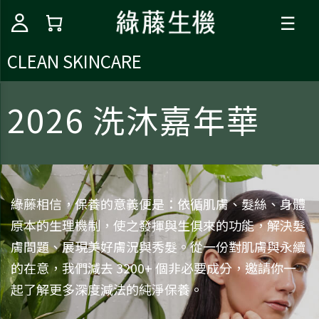
☰
CLEAN SKINCARE
2026 洗沐嘉年華
綠藤相信，保養的意義便是：依循肌膚、髮絲、身體
原本的生理機制，使之發揮與生俱來的功能，解決髮
膚問題、展現美好膚況與秀髮。從一份對肌膚與永續
的在意，我們減去 3200+ 個非必要成分，邀請你一
起了解更多深度減法的純淨保養。