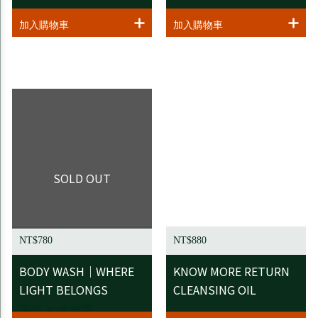
SOLD OUT
NT$780
NT$880
BODY WASH｜WHERE
KNOW MORE RETURN
LIGHT BELONGS
CLEANSING OIL
果香 × 木質調