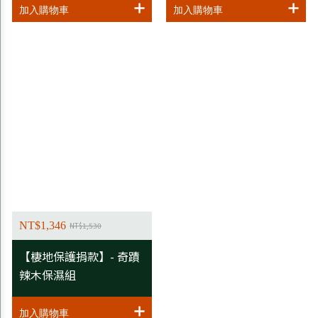
NT$1,346
NT$1,530
【棲地保護捐款】- 奇蹟
辣木保濕組