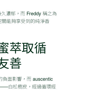
濃郁，而 Freddy 稱之為
人空間能夠享受到的純淨香
蜜萃取循
友善
響，而 auscentic
皮——白松樹皮，經過循環經