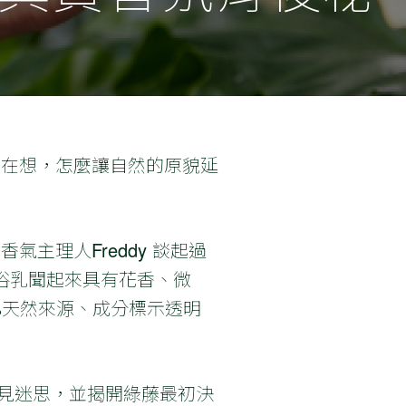
我在想，怎麼讓自然的原貌延
氣主理人Freddy 談起過
浴乳聞起來具有花香、微
%天然來源、成分標示透明
的常見迷思，並揭開綠藤最初決