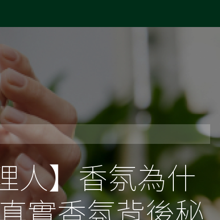
氣主理人】香氛為什
識真實香氛背後秘