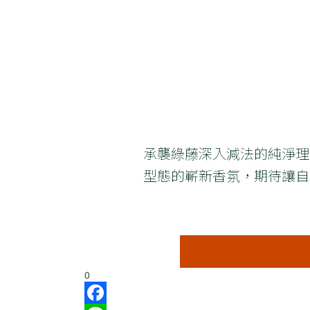
承襲綠藤深入減法的純淨理念，a
型態的嶄新香氛，期待讓自
0