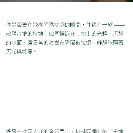
你是否曾在飛機降落桃園的瞬間，往窗外一望 ——
散落台地的埤塘，如同鑲嵌在土地上的光鏡，沉靜
的水面，讓日常的喧囂在瞬間被拉遠，靜靜映照著
天光與綠意。
綠藤在桃園大江的全新門市，以桃園獨有的「千塘