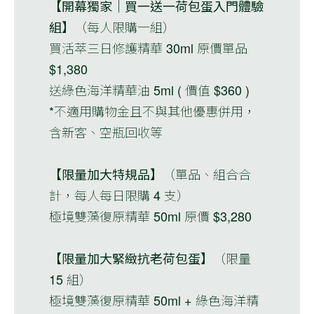
【開幕獨家｜買一送一荷包蛋入門體驗
組】
（每人限購一組）
買活萃三日修護精華 30ml 原價單品
$1,380
送綠色海洋精華油 5ml ( 價值 $360 )
*不適用購物金且不與其他優惠併用，
含新客、空瓶回收等
【限量加大特規品】
（單品、組合合
計，每人每日限購 4 支）
極境雙藻復原精華 50ml 原價 $3,280
【限量加大緊緻抗老荷包蛋】
（限量
15 組）
極境雙藻復原精華 50ml + 綠色海洋精