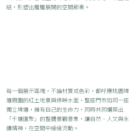
結，形塑出層層展開的空間節奏。
每一個展示區塊，不論材質或色彩，都呼應桃園埤
塘周圍的紅土地景與綠映水面，整座門市如同一座
獨立埤塘，擁有自己的生命力，同時共同構築出
「千塘匯聚」的整體景觀意象，讓自然、人文與永
續精神，在空間中緩緩流動。