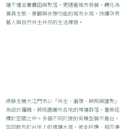
塘不僅滋養農田與聚落，更隨著城市發展，轉化為
兼具生態、景觀與休憩功能的城市水域，持續孕育
著人與自然共生共存的生活樣貌。
綠藤生機大江門市以「共生、循環、映照與匯聚」
為設計邏輯，將桃園遍布各地的埤塘群落，重新詮
釋於空間之中。多個不同尺度的有機型展示島台，
如同散布於台地上的埤塘水域，彼此呼應、相互連