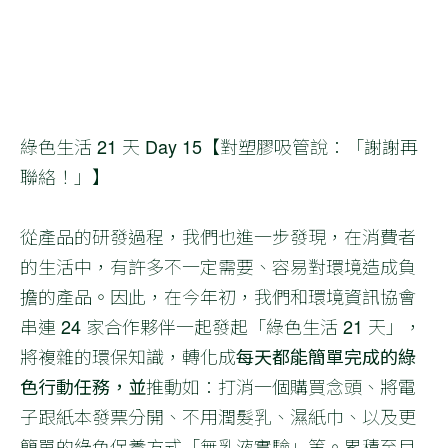
綠色生活 21 天 Day 15【對塑膠吸管說：「謝謝再
聯絡！」】
從產品的研發過程，我們也進一步發現，在消費者
的生活中，有許多不一定需要、容易對環境造成負
擔的產品。因此，在今年初，我們和環境資訊協會
串連 24 家合作夥伴一起發起「綠色生活 21 天」，
將複雜的環保知識，轉化成
每天都能簡單完成的綠
色行動任務，並
推動如：打消一個購買念頭、將電
子跟紙本發票分開、不用潤髮乳、濕紙巾、以及更
簡單的綠色保養方式「無乳液實驗」等。累積至目