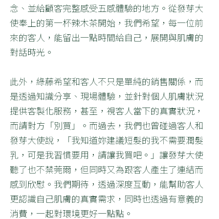
念、並給顧客完整感受五感體驗的地方。從發芽大
使奉上的第一杯辣木茶開始，我們希望，每一位前
來的客人，能留出一點時間給自己，展開與肌膚的
對話時光。
此外，綠藤希望和客人不只是單純的銷售關係，而
是透過知識分享、現場體驗，並針對個人肌膚狀況
提供客製化服務，甚至，視客人當下的真實狀況，
而請對方「別買」。而過去，我們也曾碰過客人和
發芽大使說，「我知道妳建議短髮的我不需要潤髮
乳，可是我習慣要用，請讓我買吧。」讓發芽大使
聽了也不禁莞爾，但同時又為跟客人產生了連結而
感到欣慰。我們期待，透過深度互動，能幫助客人
更認識自己肌膚的真實需求，同時也透過有意義的
消費，一起對環境更好一點點。