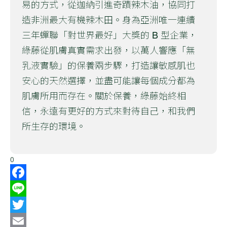
易的方式，從迦納引進奇蹟辣木油，協同打
造非洲最大有機辣木田。身為亞洲唯一連續
三年蟬聯「對世界最好」大獎的 B 型企業，
綠藤從肌膚真實需求出發，以萬人響應「無
乳液實驗」的保養兩步驟，打造讓敏感肌也
安心的天然選擇，並盡可能讓每個成分都為
肌膚所用而存在。關於保養，綠藤始終相
信，永遠有更好的方式來對待自己，和我們
所生存的環境。
0
Facebook
Line
Twitter