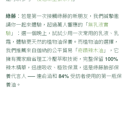
綠藤
：若是第一次接觸綠藤的新朋友，我們誠摯邀
請你一起來體驗，超過萬人響應的「
無乳液實
驗
」：選一個晚上，試試少用一次常用的乳液、乳
霜，體驗更天然的植物油保養。而植物油的選擇，
我們推薦來自迦納的公平貿易「
奇蹟辣木油
」，它
擁有獨家麻省理工冷壓萃取技術，完整保留 100%
辣木精華，迅速吸收、極致保濕，這是綠藤臉部保
養代言人 ── 連俞涵和 84% 受訪者使用的第一瓶保
養油。